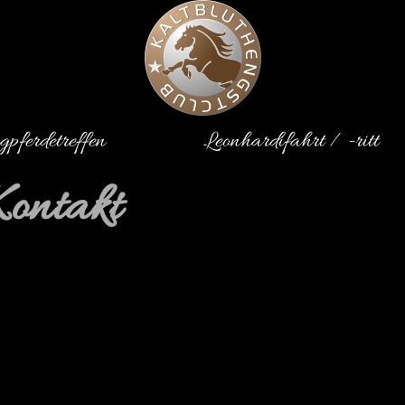
gpferdetreffen
Leonhardifahrt / -ritt
Kontakt